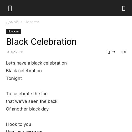
Домой
Новости
Новости
Black Celebration
01.02.2026
69
0
Let’s have a black celebration
Black celebration
Tonight
To celebrate the fact
that we’ve seen the back
Of another black day
I look to you
How you carry on