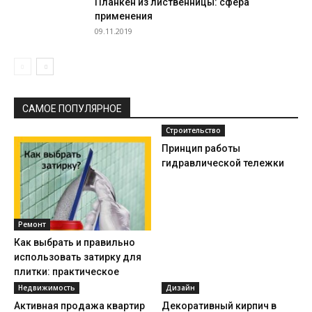
Планкен из лиственницы: сфера
применения
09.11.2019
САМОЕ ПОПУЛЯРНОЕ
Строительство
Принцип работы
гидравлической тележки
Ремонт
Как выбрать и правильно
использовать затирку для
плитки: практическое
руководство
Недвижимость
Дизайн
Активная продажа квартир
Декоративный кирпич в