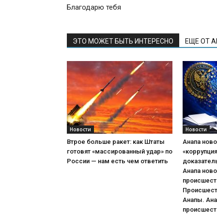
Благодарю тебя
ЭТО МОЖЕТ БЫТЬ ИНТЕРЕСНО
ЕЩЕ ОТ 
Новости
Новости
Втрое больше ракет: как Штаты
Анапа ново
готовят «массированный удар» по
«коррупци
России — нам есть чем ответить
доказател
Анапа ново
происшеств
Происшест
Анапы. Ана
происшеств