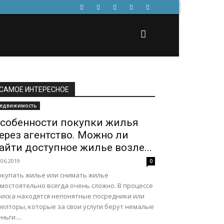
САМОЕ ИНТЕРЕСНОЕ
едвижимость
собенности покупки жилья
ерез агентство. Можно ли
айти доступное жилье возле...
.06.2019
0
окупать жилье или снимать жилье
мостоятельно всегда очень сложно. В процессе
оиска находятся непонятные посредники или
елторы, которые за свои услуги берут немалые
ньги....