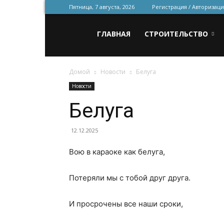
Пятница, 7 августа, 2026
Регистрация / Авторизаци
Всё
ГЛАВНАЯ
СТРОИТЕЛЬСТВО
Домой
Новости
Белуга
для
Новости
Белуга
строительства
12.12.2025
Вою в караоке как белуга,
и
Потеряли мы с тобой друг друга.
ремонта
И просрочены все наши сроки,