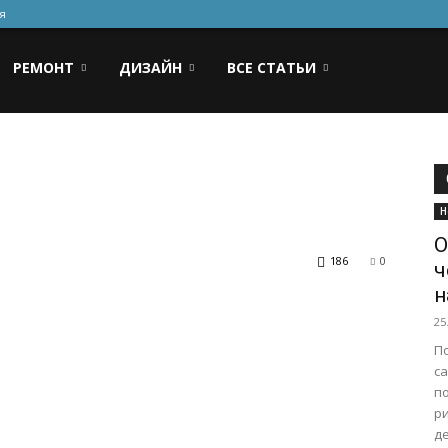
я
РЕМОНТ
ДИЗАЙН
ВСЕ СТАТЬИ
Н
О
186
0
ч
н
25
П
са
п
ри
де