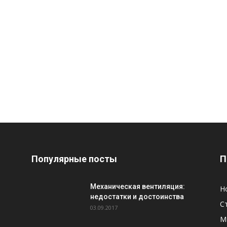
Популярные посты
П
Механическая вентиляция:
Н
недостатки и достоинства
С
03.09.2017
М