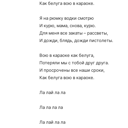
Как белуга вою в караоке.
Я на рюмку водки смотрю
И курю, мама, снова, курю.
Для меня все закаты – рассветы,
И дожди, блядь, дожди пистолеты.
Вою в караоке как белуга,
Потеряли мы с тобой друг друга.
И просрочены все наши сроки,
Как белуга вою в караоке.
Ла лай ла ла
Ла ла ла ла
Ла лай ла ла