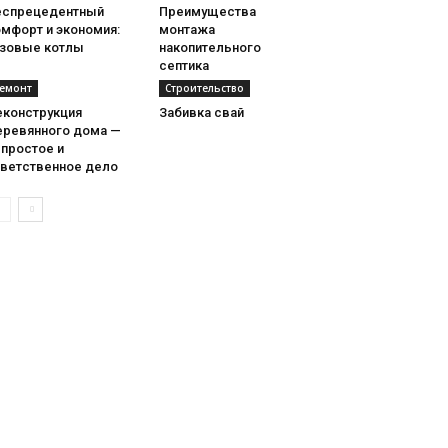
еспрецедентный
Преимущества
омфорт и экономия:
монтажа
азовые котлы
накопительного
септика
емонт
Строительство
еконструкция
Забивка свай
еревянного дома —
епростое и
тветственное дело