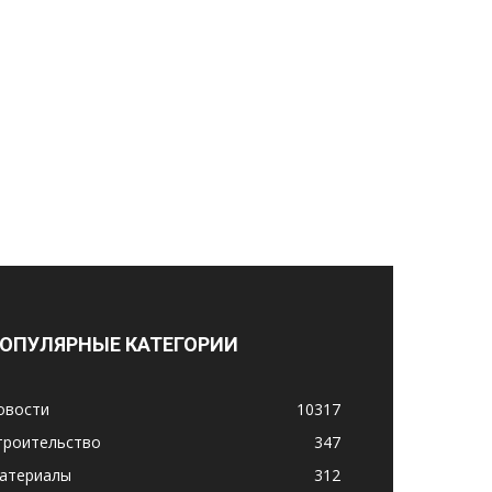
ОПУЛЯРНЫЕ КАТЕГОРИИ
овости
10317
троительство
347
атериалы
312