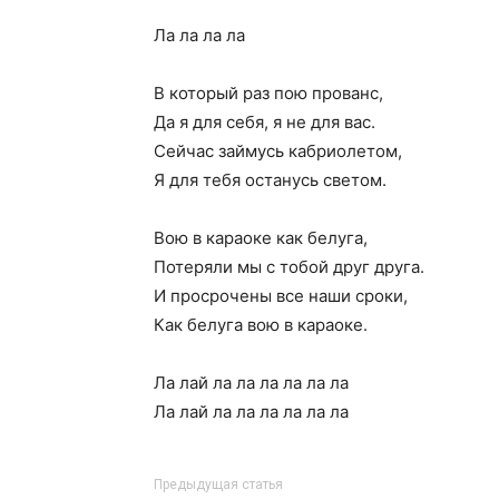
Ла ла ла ла
В который раз пою прованс,
Да я для себя, я не для вас.
Сейчас займусь кабриолетом,
Я для тебя останусь светом.
Вою в караоке как белуга,
Потеряли мы с тобой друг друга.
И просрочены все наши сроки,
Как белуга вою в караоке.
Ла лай ла ла ла ла ла ла
Ла лай ла ла ла ла ла ла
Предыдущая статья