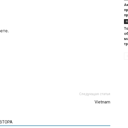
Ак
п
п
Н
Т
ете.
о
ма
т
Следующая статья
Vietnam
АВТОРА