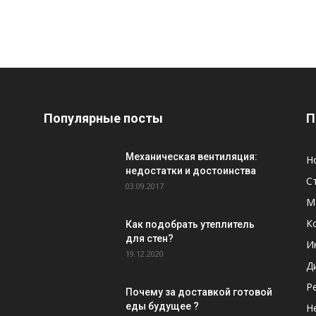
Популярные посты
П
Механическая вентиляция:
Н
недостатки и достоинства
С
03.09.2017
М
К
Как подобрать утеплитель
для стен?
И
19.12.2020
Д
Р
Почему за доставкой готовой
еды будущее ?
Н