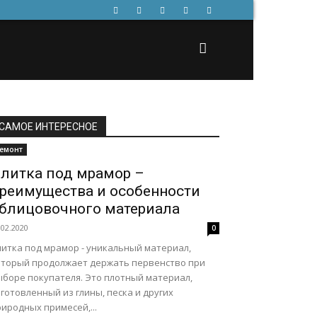
САМОЕ ИНТЕРЕСНОЕ
емонт
литка под мрамор –
реимущества и особенности
блицовочного материала
.02.2020
0
литка под мрамор - уникальный материал,
оторый продолжает держать первенство при
ыборе покупателя. Это плотный материал,
готовленный из глины, песка и других
иродных примесей,...