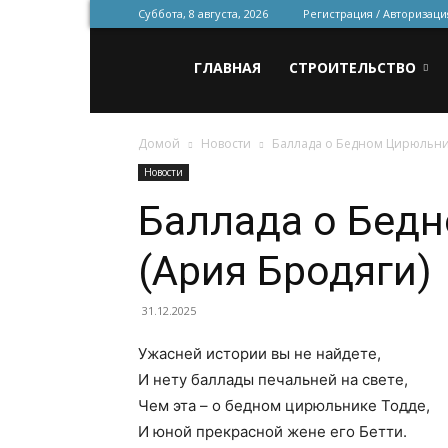
Суббота, 8 августа, 2026
Регистрация / Авторизаци
Всё
ГЛАВНАЯ
СТРОИТЕЛЬСТВО
Домой
Новости
Баллада о Бедном Цирюльни
для
Новости
Баллада о Бед
строительства
(Ария Бродяги)
и
31.12.2025
Ужасней истории вы не найдете,
И нету баллады печальней на свете,
ремонта
Чем эта – о бедном цирюльнике Тодде,
И юной прекрасной жене его Бетти.