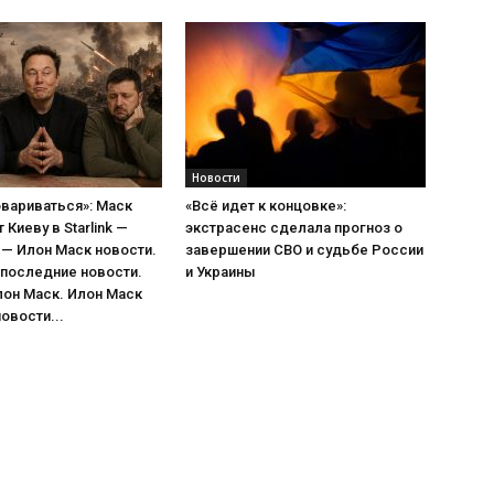
Новости
вариваться»: Маск
«Всё идет к концовке»:
Киеву в Starlink —
экстрасенс сделала прогноз о
— Илон Маск новости.
завершении СВО и судьбе России
 последние новости.
и Украины
лон Маск. Илон Маск
овости...