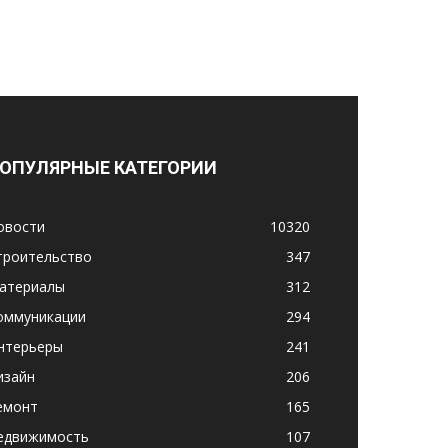
ОПУЛЯРНЫЕ КАТЕГОРИИ
овости
10320
троительство
347
атериалы
312
оммуникации
294
нтерьеры
241
изайн
206
емонт
165
едвижимость
107