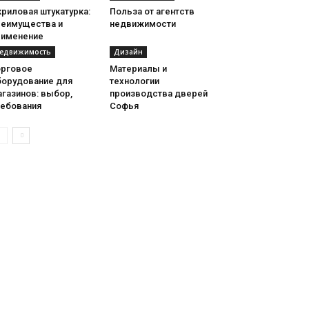
риловая штукатурка:
Польза от агентств
реимущества и
недвижимости
рименение
едвижимость
Дизайн
орговое
Материалы и
борудование для
технологии
газинов: выбор,
производства дверей
ребования
Софья