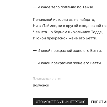
— И юное тело поплыло по Темзе.
Печальней истории вы не найдете,
Ни в «Таймс», ни в другой ежедневной газ
Чем эта – о бедном цирюльнике Тодде,
И юной прекрасной жене его Бетти.
— И юной прекрасной жене его Бетти.
— И юной прекрасной жене его Бетти.
Предыдущая статья
Волчонок
ЭТО МОЖЕТ БЫТЬ ИНТЕРЕСНО
ЕЩЕ ОТ 