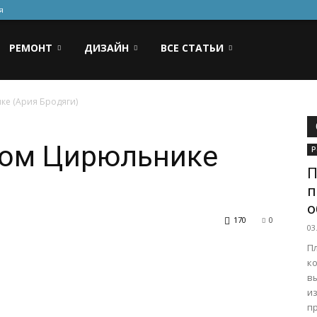
я
РЕМОНТ
ДИЗАЙН
ВСЕ СТАТЬИ
ке (Ария Бродяги)
ном Цирюльнике
Р
П
п
о
170
0
03
П
к
в
из
пр