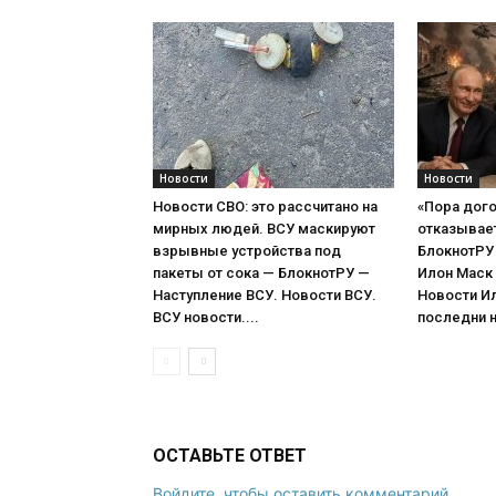
Новости
Новости
Новости СВО: это рассчитано на
«Пора дого
мирных людей. ВСУ маскируют
отказывает 
взрывные устройства под
БлокнотРУ 
пакеты от сока — БлокнотРУ —
Илон Маск
Наступление ВСУ. Новости ВСУ.
Новости И
ВСУ новости....
последни н
ОСТАВЬТЕ ОТВЕТ
Войдите, чтобы оставить комментарий