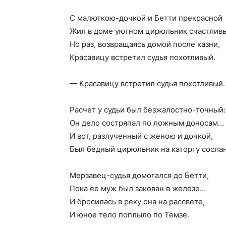
С малюткою-дочкой и Бетти прекрасной
Жил в доме уютном цирюльник счастлив
Но раз, возвращаясь домой после казни,
Красавицу встретил судья похотливый.
— Красавицу встретил судья похотливый.
Расчет у судьи был безжалостно-точный:
Он дело состряпал по ложным доносам…
И вот, разлученный с женою и дочкой,
Был бедный цирюльник на каторгу сослан
Мерзавец-судья домогался до Бетти,
Пока ее муж был закован в железе…
И бросилась в реку она на рассвете,
И юное тело поплыло по Темзе.