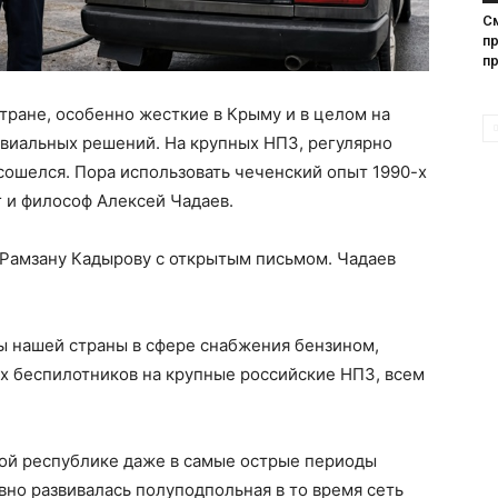
С
п
п
тране, особенно жесткие в Крыму и в целом на
ивиальных решений. На крупных НПЗ, регулярно
сошелся. Пора использовать чеченский опыт 1990-х
г и философ Алексей Чадаев.
 Рамзану Кадырову с открытым письмом. Чадаев
 нашей страны в сфере снабжения бензином,
х беспилотников на крупные российские НПЗ, всем
кой республике даже в самые острые периоды
вно развивалась полуподпольная в то время сеть