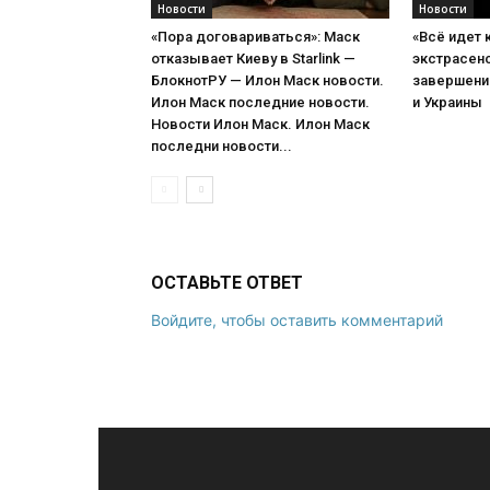
Новости
Новости
«Пора договариваться»: Маск
«Всё идет 
отказывает Киеву в Starlink —
экстрасенс
БлокнотРУ — Илон Маск новости.
завершени
Илон Маск последние новости.
и Украины
Новости Илон Маск. Илон Маск
последни новости...
ОСТАВЬТЕ ОТВЕТ
Войдите, чтобы оставить комментарий