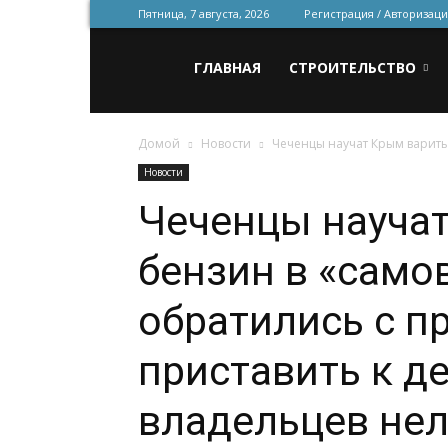
Пятница, 7 августа, 2026
Регистрация / Авторизаци
Всё
ГЛАВНАЯ
СТРОИТЕЛЬСТВО
Домой
Новости
Чеченцы научат Крым варить 
для
Новости
Чеченцы науча
строительства
бензин в «само
и
обратились с п
приставить к д
ремонта
владельцев нел