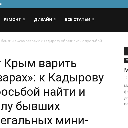
я
РЕМОНТ
ДИЗАЙН
ВСЕ СТАТЬИ
бензин в «самоварах»: к Кадырову обратились с просьбой...
т Крым варить
М
М
варах»: к Кадырову
10
М
росьбой найти и
ф
д
елу бывших
пл
егальных мини-