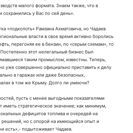
водств малого формата. Знаем также, что в
 сохранились у Вас по сей день».
тка «подколоть» Рамзана Ахматовича, но Чадаев
егиональные власти в свое время активно боролись
фть, перегоняя ее в бензин, по «серым схемам», то
 Постепенно этот нелегальный бизнес был
имавшиеся таким промыслом, известны. Теперь,
но уже совершенно официально приставить к делу
ально в гаражах или даже безопасных,
алах в том же Крыму. Долго ли умеючи?
остей, пусть с менее выгодными показателями
 иметь стратегическое значение; как минимум,
локальных дефицитов топлива и очередей на
 решений, но с опорой на имеющийся опыт и
и есть»,- подытоживает Чадаев.