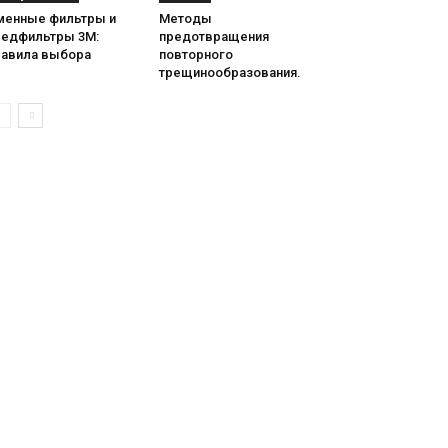
менные фильтры и
Методы
редфильтры 3М:
предотвращения
равила выбора
повторного
трещинообразования.