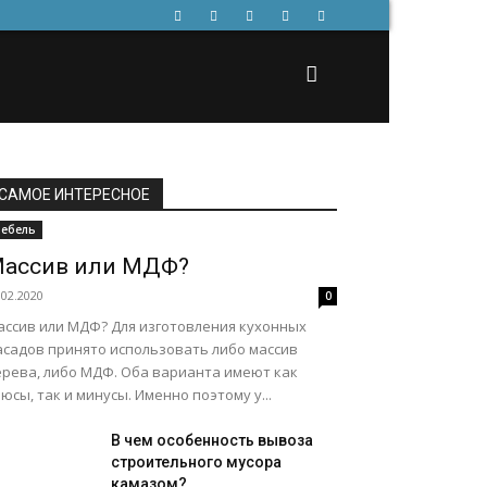
САМОЕ ИНТЕРЕСНОЕ
ебель
ассив или МДФ?
.02.2020
0
ассив или МДФ? Для изготовления кухонных
асадов принято использовать либо массив
ерева, либо МДФ. Оба варианта имеют как
юсы, так и минусы. Именно поэтому у...
В чем особенность вывоза
строительного мусора
камазом?