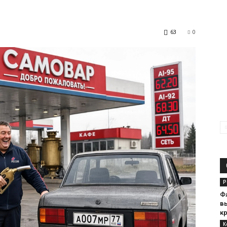
63
0
Р
Ф
в
к
К