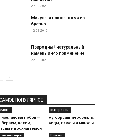
27.09.2020
Минусы и плюсы дома из
бревна
12.08.2019
Природный натуральный
камень и его применение
22.09.2021
САМОЕ ПОПУЛЯРНОЕ
емонт
Материалы
лизелиновые обои —
Аутсорсинг персонала:
ыбираем, клеим,
виды, плюсы и минусы
расим и восхищаемся
оммуникации
Ремонт