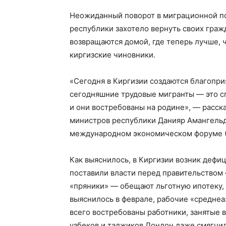
Неожиданный поворот в миграционной по
республики захотело вернуть своих гражд
возвращаются домой, где теперь лучше,
киргизские чиновники.
«Сегодня в Киргизии создаются благопри
сегодняшние трудовые мигранты — это с
и они востребованы на родине», — расск
министров республики Данияр Амангель
международном экономическом форуме 
Как выяснилось, в Киргизии возник дефиц
поставили власти перед правительством 
«пряники» — обещают льготную ипотеку,
выяснилось в феврале, рабочие «среднеа
всего востребованы работники, занятые 
узбеков и таджиков Лондон даже смягчил