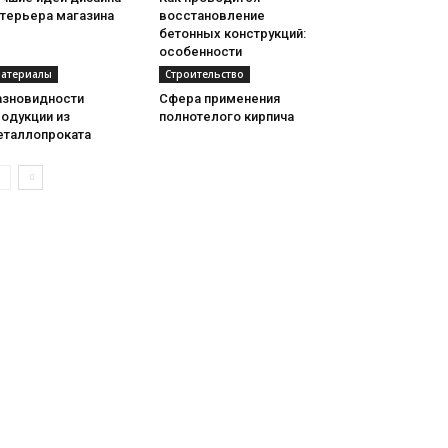
нтерьера магазина
восстановление
бетонных конструкций:
особенности
атериалы
Строительство
азновидности
Сфера применения
одукции из
полнотелого кирпича
еталлопроката