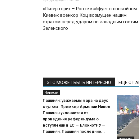
«Питер горит – Рютте кайфует в спокойном
Киеве»: военкор Коц возмущен нашим
страхом перед ударом по западным гостям
Зеленского
ЭТО МОЖЕТ БЫТЬ ИНТЕРЕСНО
ЕЩЕ ОТ 
Новости
Пашинян: уважаемый ара на двух
стульях. Премьер Армении Никол
Пашинян уклоняется от
проведения референдума о
вступлении в ЕС — БлокнотРУ —
Пашинян. Пашинян последние...
Новости