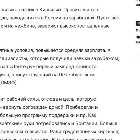
и
литике возник в Киргизии. Правительство
ан, находящихся в России на заработках. Пусть все
М
 чем на чужбине, заверяют высокопоставленные
Р
пр
м
ятные условия, повышается средняя зарплата. А
пециалисты, которые получили навыки за рубежом,
азал «Ленте.ру» первый зампред кабинета
диев, присутствующий на Петербургском
(ПМЭФ).
ит рабочей силы, отсюда и цель, которую
– вернуть сограждан домой. Приберегли и
 большую программу поддержки и пр. Как
зиатские» руки потребовались и Британии. Больше
в сельском хозяйстве. Ради трудолюбивых киргизов,
 визовые требования. В течение нескольких лет