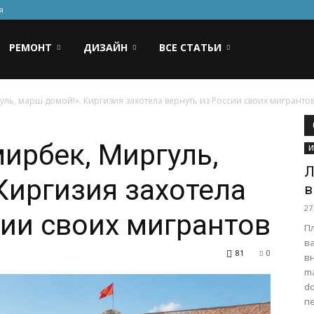
я
РЕМОНТ
ДИЗАЙН
ВСЕ СТАТЬИ
ль, марш домой!»: Киргизия захотела вернуть из России своих мигранто
мирбек, Миргуль,
И
Л
Киргизия захотела
в
27
сии своих мигрантов
П
в
81
0
вн
ma
do
п