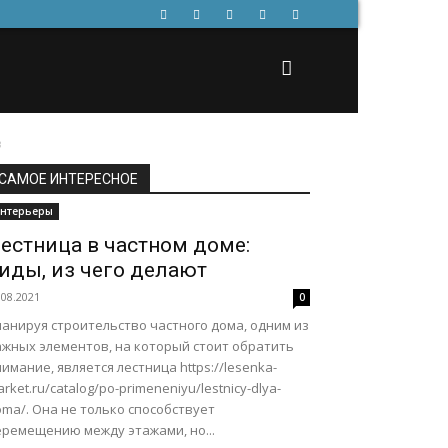
в
САМОЕ ИНТЕРЕСНОЕ
нтерьеры
естница в частном доме:
иды, из чего делают
.08.2021
0
ланируя строительство частного дома, одним из
ажных элементов, на который стоит обратить
имание, является лестница https://lesenka-
rket.ru/catalog/po-primeneniyu/lestnicy-dlya-
ma/. Она не только способствует
еремещению между этажами, но...