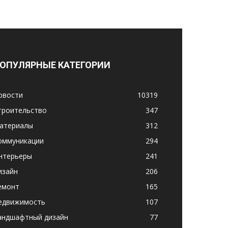
ОПУЛЯРНЫЕ КАТЕГОРИИ
овости
10319
троительство
347
атериалы
312
оммуникации
294
нтерьеры
241
изайн
206
емонт
165
едвижимость
107
андшафтный дизайн
77