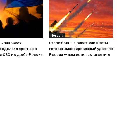
Новости
к концовке»:
Втрое больше ракет: как Штаты
 сделала прогноз о
готовят «массированный удар» по
и СВО и судьбе России
России — нам есть чем ответить