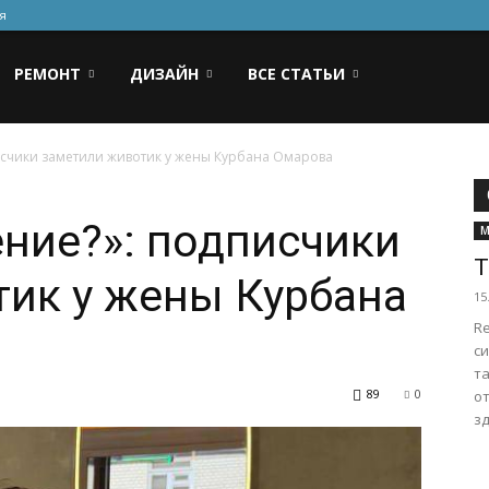
я
РЕМОНТ
ДИЗАЙН
ВСЕ СТАТЬИ
исчики заметили животик у жены Курбана Омарова
ние?»: подписчики
М
Т
ик у жены Курбана
15
Re
с
та
89
0
от
зд