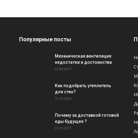
Популярные посты
П
Механическая вентиляция:
Н
недостатки и достоинства
С
03.09.2017
М
К
Как подобрать утеплитель
для стен?
И
19.12.2020
Д
Р
Почему за доставкой готовой
еды будущее ?
Н
31.03.2021
Л