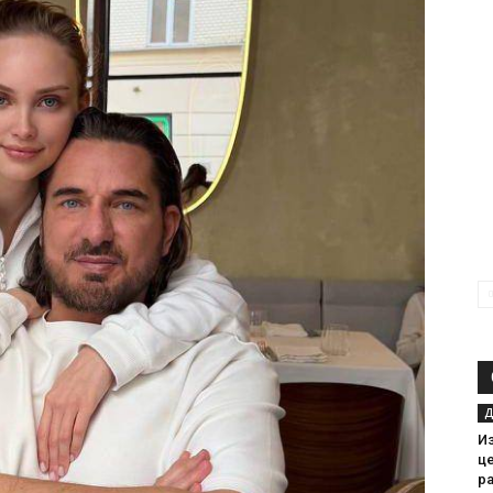
Д
И
ц
ра