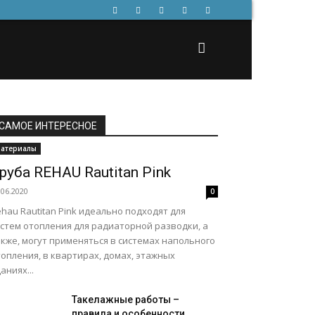
САМОЕ ИНТЕРЕСНОЕ
атериалы
руба REHAU Rautitan Pink
.06.2020
0
hau Rautitan Pink идеально подходят для
истем отопления для радиаторной разводки, а
кже, могут применяться в системах напольного
опления, в квартирах, домах, этажных
аниях...
Такелажные работы –
правила и особенности