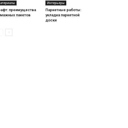
атериалы
Интерьеры
рафт: преимущества
Паркетные работы:
умажных пакетов
укладка паркетной
доски