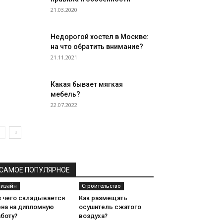
21.03.2020
Недорогой хостел в Москве:
на что обратить внимание?
21.11.2021
Какая бывает мягкая
мебель?
22.07.2022
САМОЕ ПОПУЛЯРНОЕ
изайн
Строительство
з чего складывается
Как размещать
ена на дипломную
осушитель сжатого
боту?
воздуха?