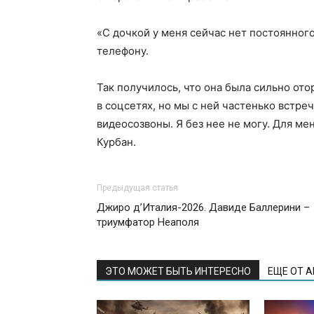
«С дочкой у меня сейчас нет постоянног
телефону.
Так получилось, что она была сильно ото
в соцсетях, но мы с ней частенько встре
видеосозвоны. Я без нее не могу. Для ме
Курбан.
Предыдущая статья
Джиро д’Италия-2026. Давиде Баллерини –
триумфатор Неаполя
ЭТО МОЖЕТ БЫТЬ ИНТЕРЕСНО
ЕЩЕ ОТ 