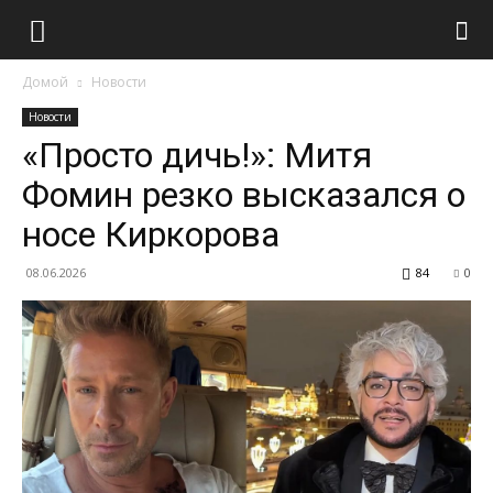
Домой
Новости
Новости
«Просто дичь!»: Митя
Фомин резко высказался о
носе Киркорова
08.06.2026
84
0