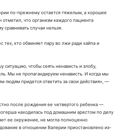
ерии по-прежнему остается тяжелым, а хорошее
 отметил, что организм каждого пациента
у сравнивать случаи нельзя.
с тех, кто обвиняет пару во лжи ради хайпа и
шу ситуацию, чтобы сеять ненависть и злобу,
ль. Мы не пропагандируем ненависть. И когда мы
им людям придется ответить за свои действия», —
естно после рождения ее четвертого ребенка —
логерша находилась под домашним арестом по делу
ает ее окружение, не могла полноценно
едование в отношении Валерии приостановлено из-