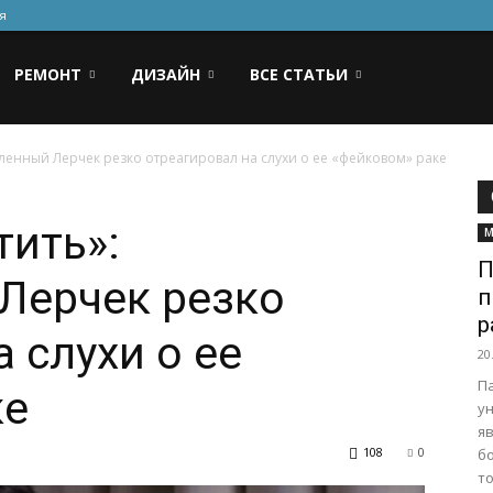
я
РЕМОНТ
ДИЗАЙН
ВСЕ СТАТЬИ
бленный Лерчек резко отреагировал на слухи о ее «фейковом» раке
тить»:
М
П
Лерчек резко
п
р
 слухи о ее
20
Па
ке
у
я
108
0
б
то