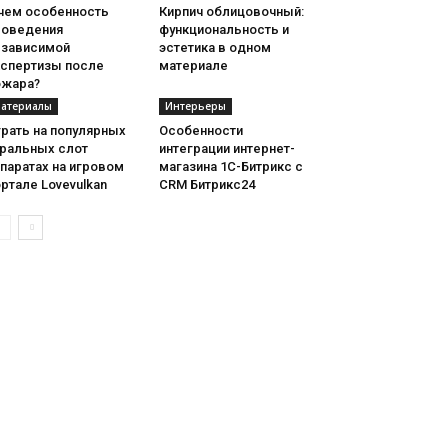
 чем особенность
Кирпич облицовочный:
роведения
функциональность и
езависимой
эстетика в одном
кспертизы после
материале
ожара?
атериалы
Интерьеры
рать на популярных
Особенности
гральных слот
интеграции интернет-
паратах на игровом
магазина 1С-Битрикс с
ртале Lovevulkan
CRM Битрикс24