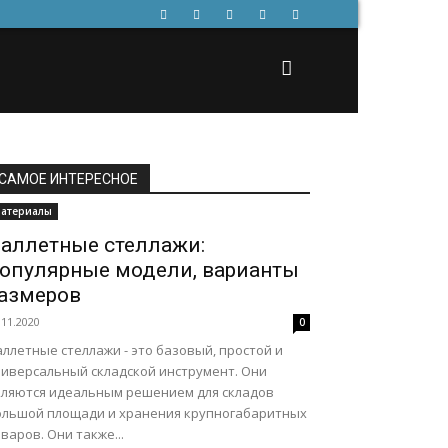
САМОЕ ИНТЕРЕСНОЕ
атериалы
аллетные стеллажи:
опулярные модели, варианты
азмеров
.11.2020
0
ллетные стеллажи - это базовый, простой и
ниверсальный складской инструмент. Они
вляются идеальным решением для складов
ольшой площади и хранения крупногабаритных
варов. Они также...