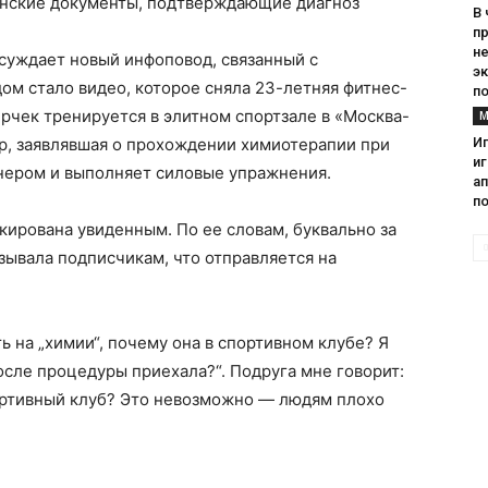
нские документы, подтверждающие диагноз
В
п
н
суждает новый инфоповод, связанный с
э
м стало видео, которое сняла 23-летняя фитнес-
п
ерчек тренируется в элитном спортзале в «Москва-
М
ер, заявлявшая о прохождении химиотерапии при
Иг
и
енером и выполняет силовые упражнения.
ап
по
кирована увиденным. По ее словам, буквально за
зывала подписчикам, что отправляется на
ь на „химии“, почему она в спортивном клубе? Я
осле процедуры приехала?“. Подруга мне говорит:
портивный клуб? Это невозможно — людям плохо