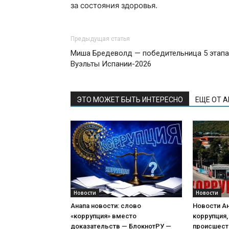
за состояния здоровья.
Предыдущая статья
Миша Бредеволд — победительница 5 этапа
Вуэльты Испании-2026
ЭТО МОЖЕТ БЫТЬ ИНТЕРЕСНО
ЕЩЕ ОТ 
Новости
Новости
Анапа новости: слово
Новости Ан
«коррупция» вместо
коррупция,
доказательств — БлокнотРУ —
происшест