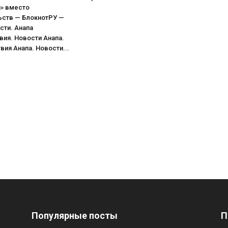
я» вместо
ьств — БлокнотРУ —
сти. Анапа
ия. Новости Анапа.
ия Анапа. Новости...
Популярные посты
П