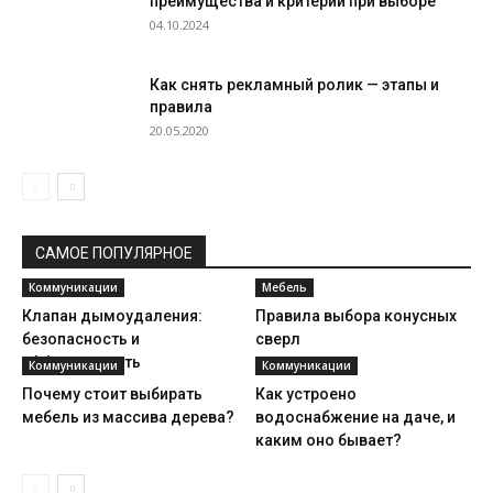
преимущества и критерии при выборе
04.10.2024
Как снять рекламный ролик — этапы и
правила
20.05.2020
САМОЕ ПОПУЛЯРНОЕ
Коммуникации
Мебель
Клапан дымоудаления:
Правила выбора конусных
безопасность и
сверл
эффективность
Коммуникации
Коммуникации
Почему стоит выбирать
Как устроено
мебель из массива дерева?
водоснабжение на даче, и
каким оно бывает?