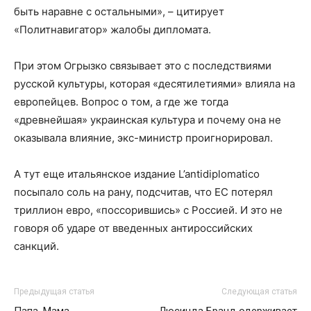
быть наравне с остальными», – цитирует
«Политнавигатор» жалобы дипломата.
При этом Огрызко связывает это с последствиями
русской культуры, которая «десятилетиями» влияла на
европейцев. Вопрос о том, а где же тогда
«древнейшая» украинская культура и почему она не
оказывала влияние, экс-министр проигнорировал.
А тут еще итальянское издание L’antidiplomatico
посыпало соль на рану, подсчитав, что ЕС потерял
триллион евро, «поссорившись» с Россией. И это не
говоря об ударе от введенных антироссийских
санкций.
Предыдущая статья
Следующая статья
Папа, Мама
Люсинда Бранд одерживает