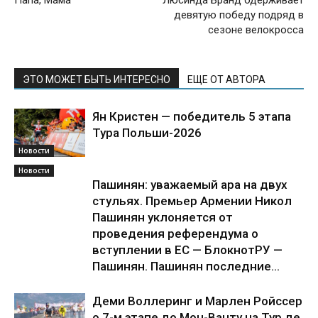
девятую победу подряд в
сезоне велокросса
ЭТО МОЖЕТ БЫТЬ ИНТЕРЕСНО
ЕЩЕ ОТ АВТОРА
Ян Кристен — победитель 5 этапа
Тура Польши-2026
Новости
Новости
Пашинян: уважаемый ара на двух
стульях. Премьер Армении Никол
Пашинян уклоняется от
проведения референдума о
вступлении в ЕС — БлокнотРУ —
Пашинян. Пашинян последние...
Деми Воллеринг и Марлен Ройссер
о 7-м этапе до Мон-Ванту на Тур де