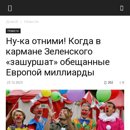
Домой
Новости
Новости
Ну-ка отними! Когда в
кармане Зеленского
«зашуршат» обещанные
Европой миллиарды
23.12.2025
202
0