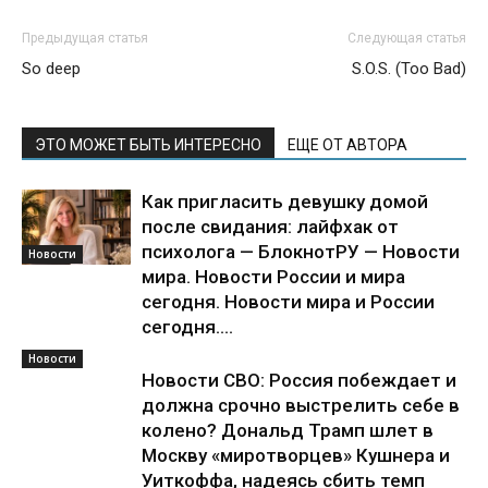
Предыдущая статья
Следующая статья
So deep
S.O.S. (Too Bad)
ЭТО МОЖЕТ БЫТЬ ИНТЕРЕСНО
ЕЩЕ ОТ АВТОРА
Как пригласить девушку домой
после свидания: лайфхак от
психолога — БлокнотРУ — Новости
Новости
мира. Новости России и мира
сегодня. Новости мира и России
сегодня....
Новости
Новости СВО: Россия побеждает и
должна срочно выстрелить себе в
колено? Дональд Трамп шлет в
Москву «миротворцев» Кушнера и
Уиткоффа, надеясь сбить темп