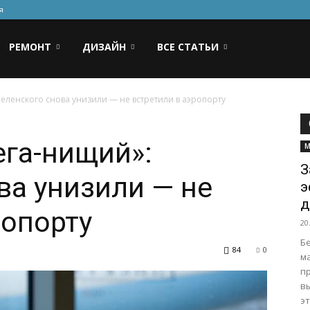
я
РЕМОНТ
ДИЗАЙН
ВСЕ СТАТЬИ
Зеленского снова унизили — не встретили в аэропорту
ега-нищий»:
М
З
ва унизили — не
э
д
ропорту
20
Б
84
0
м
п
в
эт