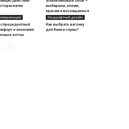
ринцип действия
Флизелиновые обои —
естораскатки
выбираем, клеим,
красим и восхищаемся
оммуникации
Ландшафтный дизайн
еспрецедентный
Как выбрать вагонку
омфорт и экономия:
для бани и сауны?
азовые котлы