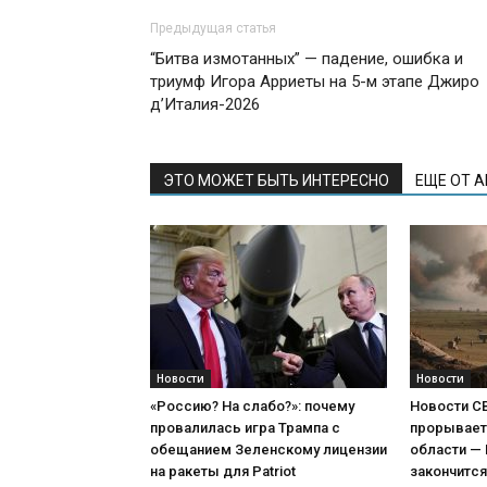
Предыдущая статья
“Битва измотанных” — падение, ошибка и
триумф Игора Арриеты на 5-м этапе Джиро
д’Италия-2026
ЭТО МОЖЕТ БЫТЬ ИНТЕРЕСНО
ЕЩЕ ОТ 
Новости
Новости
«Россию? На слабо?»: почему
Новости С
провалилась игра Трампа с
прорывает
обещанием Зеленскому лицензии
области —
на ракеты для Patriot
закончится