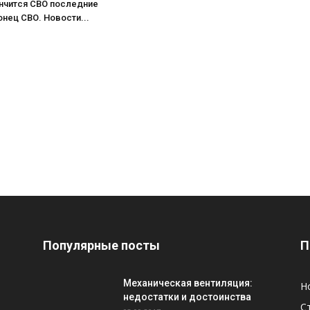
нчится СВО последние
онец СВО. Новости...
Популярные посты
П
Механическая вентиляция:
Н
недостатки и достоинства
С