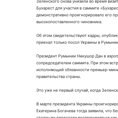
Зеленского снова унизили во время визит
Бухарест для участия в саммите «Бухаре
демонстративно проигнорировало его при
высокопоставленного чиновника.
Об этом свидетельствуют кадры, опубли
приехал только посол Украины в Румыни
Президент Румынии Никушор Дан в аэропо
сопредседателем саммита. При этом вст
исполняющий обязанности премьер-мини
правительства страны.
Это уже не первый случай, когда Зеленс
В марте президента Украины проигнориро
Екатерина Богачева тогда заявила, что 
столицам перестали восприниматься как