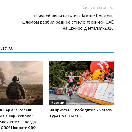
Следующая статья
«Ничьей вины нет»: как Матис Рондель
шлемом разбил заднее стекло технички UAE
на Джиро д’Италия-2026
АВТОРА
Новости
ВО: Армия России
Ян Кристен — победитель 5 этапа
ся в Харьковской
Тура Польши-2026
 БлокнотРУ — Когда
 СВО? Новости СВО.