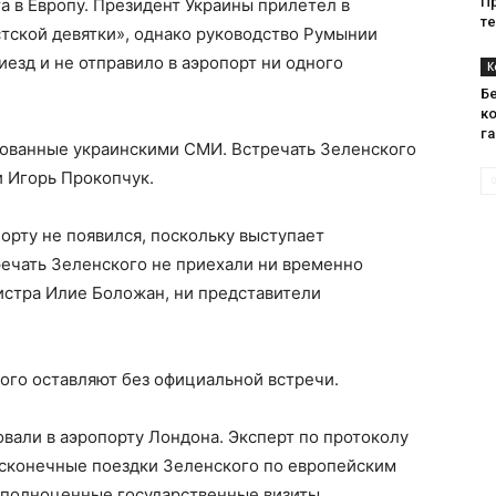
П
а в Европу. Президент Украины прилетел в
т
стской девятки», однако руководство Румынии
езд и не отправило в аэропорт ни одного
К
Б
к
г
кованные украинскими СМИ. Встречать Зеленского
и Игорь Прокопчук.
рту не появился, поскольку выступает
речать Зеленского не приехали ни временно
стра Илие Боложан, ни представители
кого оставляют без официальной встречи.
вали в аэропорту Лондона. Эксперт по протоколу
бесконечные поездки Зеленского по европейским
 полноценные государственные визиты.