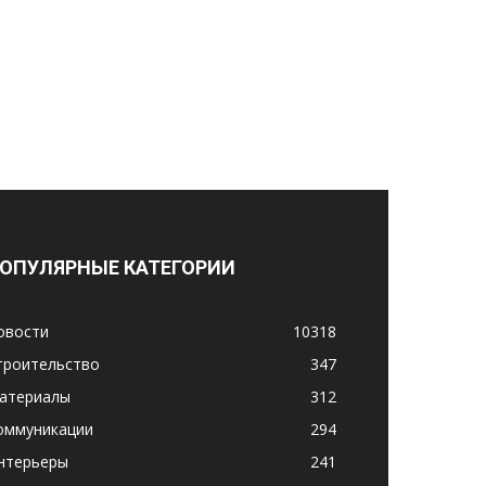
ОПУЛЯРНЫЕ КАТЕГОРИИ
овости
10318
троительство
347
атериалы
312
оммуникации
294
нтерьеры
241