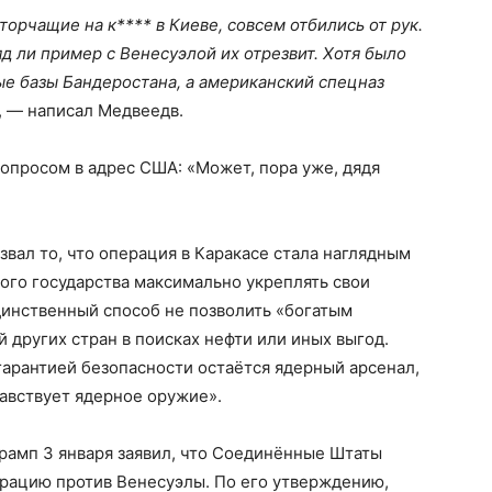
орчащие на к**** в Киеве, совсем отбились от рук.
д ли пример с Венесуэлой их отрезвит. Хотя было
е базы Бандеростана, а американский спецназ
, — написал Медвеедв.
опросом в адрес США: «Может, пора уже, дядя
вал то, что операция в Каракасе стала наглядным
ого государства максимально укреплять свои
динственный способ не позволить «богатым
 других стран в поисках нефти или иных выгод.
гарантией безопасности остаётся ядерный арсенал,
авствует ядерное оружие».
амп 3 января заявил, что Соединённые Штаты
рацию против Венесуэлы. По его утверждению,