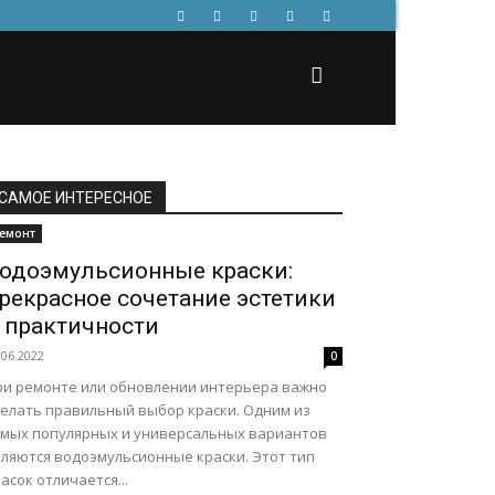
САМОЕ ИНТЕРЕСНОЕ
емонт
одоэмульсионные краски:
рекрасное сочетание эстетики
 практичности
.06.2022
0
ри ремонте или обновлении интерьера важно
делать правильный выбор краски. Одним из
амых популярных и универсальных вариантов
вляются водоэмульсионные краски. Этот тип
асок отличается...