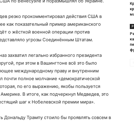
 США по Венесуэле и поразмышлял об Украине.
К
к
м
дев резко прокомментировал действия США в
ее как показательный пример американского
Р
идёт о жёсткой военной операции против
Р
представляло угрозы Соединённым Штатам.
ка
п
ф
наз захватил легально избранного президента
ругой, при этом в Вашингтоне всё это было
вующее международному праву и внутренним
л почти полное молчание «демократической
оторая, по его выражению, якобы пользуется
Америке. В итоге, как подчеркнул Медведев, это
естящий шаг к Нобелевской премии мира».
ть Дональду Трампу стоило бы проявлять совсем в