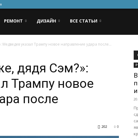
я
РЕМОНТ
ДИЗАЙН
ВСЕ СТАТЬИ
»: Медведев указал Трампу новое направление удара после...
е, дядя Сэм?»:
Р
В
л Трампу новое
п
и
ара после
20
П
с
с
202
0
я
кр