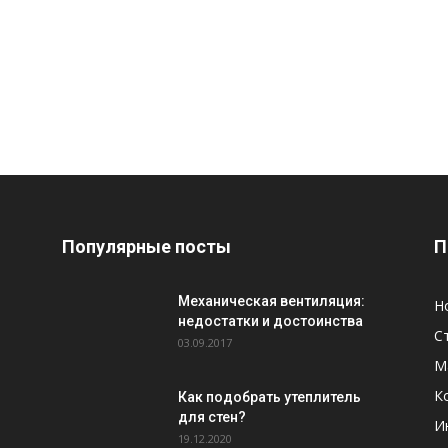
Популярные посты
П
Механическая вентиляция:
Н
недостатки и достоинства
С
03.09.2017
М
К
Как подобрать утеплитель
для стен?
И
19.12.2020