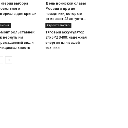
ритерии выбора
День воинской славы
ровельного
России и другие
атериала для крыши
праздники, которые
отмечают 23 августа...
емонт
Строительство
емонт рольставней:
Тяговый аккумулятор
к вернуть им
24х5PZS400: надежная
ервозданный вид и
энергия для вашей
ункциональность
техники