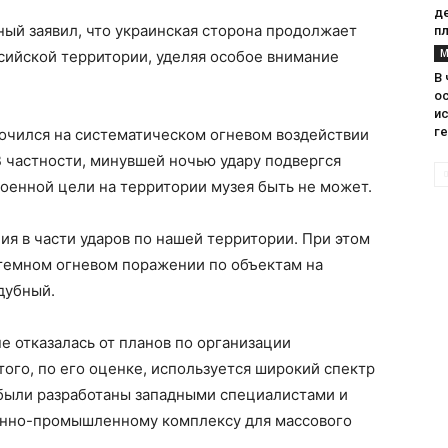
д
ый заявил, что украинская сторона продолжает
п
М
сийской территории, уделяя особое внимание
В
о
и
г
точился на систематическом огневом воздействии
 частности, минувшей ночью удару подвергся
оенной цели на территории музея быть не может.
я в части ударов по нашей территории. При этом
темном огневом поражении по объектам на
дубный.
е отказалась от планов по организации
того, по его оценке, используется широкий спектр
 были разработаны западными специалистами и
енно-промышленному комплексу для массового