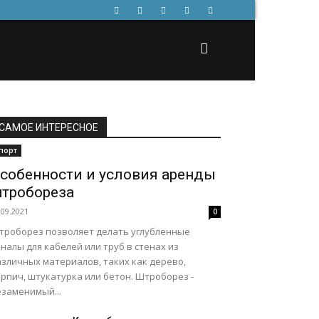
САМОЕ ИНТЕРЕСНОЕ
порт
собенности и условия аренды
тробореза
.09.2021
0
троборез позволяет делать углубленные
налы для кабелей или труб в стенах из
азличных материалов, таких как дерево,
рпич, штукатурка или бетон. Штроборез -
езаменимый...