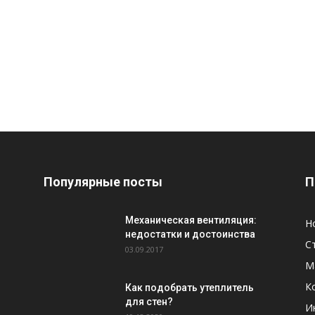
Популярные посты
П
Механическая вентиляция:
Н
недостатки и достоинства
С
03.09.2017
М
К
Как подобрать утеплитель
для стен?
И