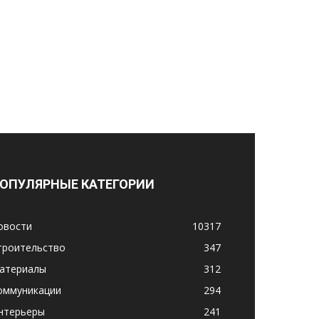
ОПУЛЯРНЫЕ КАТЕГОРИИ
овости
10317
троительство
347
атериалы
312
оммуникации
294
нтерьеры
241