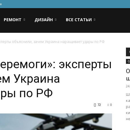
я
РЕМОНТ
ДИЗАЙН
ВСЕ СТАТЬИ
сперты объяснили, зачем Украина наращивает удары по РФ
еремоги»: эксперты
С
О
ем Украина
ш
24
ары по РФ
Ш
ка
72
0
р
ки
н