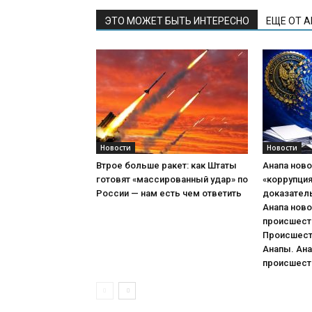
ЭТО МОЖЕТ БЫТЬ ИНТЕРЕСНО
ЕЩЕ ОТ 
Новости
Новости
Втрое больше ракет: как Штаты
Анапа ново
готовят «массированный удар» по
«коррупци
России — нам есть чем ответить
доказател
Анапа ново
происшеств
Происшест
Анапы. Ана
происшеств