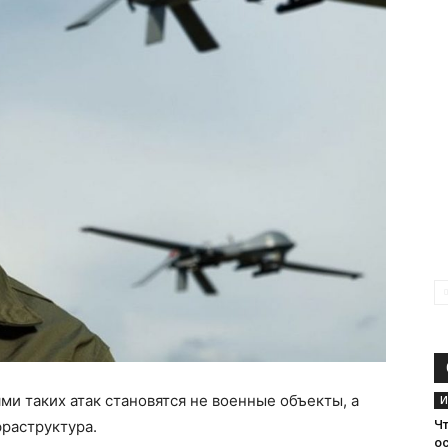
и таких атак становятся не военные объекты, а
И
раструктура.
Ч
о