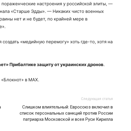
й пораженческие настроения у российской элиты, —
анала «Старше Эдды». — Никаких чисто военных
аины нет и не будет, по крайней мере в
е».
я создать «медийную перемогу» хоть где-то, хотя на
ет» Прибалтике защиту от украинских дронов
.
 «Блокнот» в MAX.
Следующая статья
а
Слишком влиятельный: Евросоюз включил в
список персональных санкций против России
патриарха Московской и всея Руси Кирилла