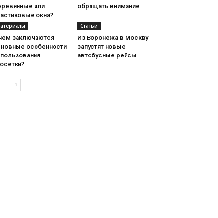
еревянные или
обращать внимание
ластиковые окна?
атериалы
Статьи
 чем заключаются
Из Воронежа в Москву
сновные особенности
запустят новые
спользования
автобусные рейсы
еосетки?