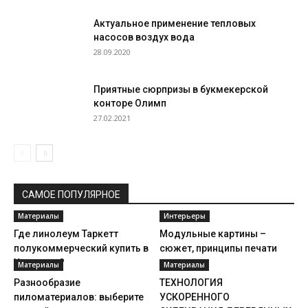
Актуальное применение тепловых
насосов воздух вода
28.09.2020
Приятные сюрпризы в букмекерской
конторе Олимп
27.02.2021
САМОЕ ПОПУЛЯРНОЕ
Материалы
Интерьеры
Где линолеум Таркетт
Модульные картины –
полукоммерческий купить в
сюжет, принципы печати
Харькове?
Материалы
Материалы
Разнообразие
ТЕХНОЛОГИЯ
пиломатериалов: выберите
УСКОРЕННОГО