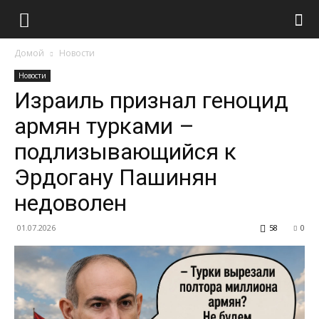
Домой
Новости
Новости
Израиль признал геноцид
армян турками –
подлизывающийся к
Эрдогану Пашинян
недоволен
01.07.2026
58
0