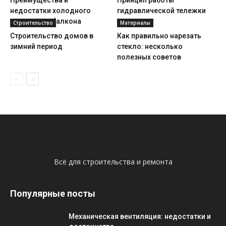
недостатки холодного
гидравлической тележки
остекления балкона
Строительство
Материалы
Строительство домов в
Как правильно нарезать
зимний период
стекло: несколько
полезных советов
Всё для строительства и ремонта
Популярные посты
Механическая вентиляция: недостатки и