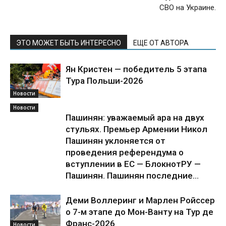
СВО на Украине.
ЭТО МОЖЕТ БЫТЬ ИНТЕРЕСНО
ЕЩЕ ОТ АВТОРА
Ян Кристен — победитель 5 этапа
Тура Польши-2026
Новости
Новости
Пашинян: уважаемый ара на двух
стульях. Премьер Армении Никол
Пашинян уклоняется от
проведения референдума о
вступлении в ЕС — БлокнотРУ —
Пашинян. Пашинян последние...
Деми Воллеринг и Марлен Ройссер
о 7-м этапе до Мон-Ванту на Тур де
Франс-2026
Новости