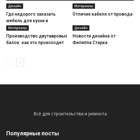
Дизайн
Материалы
Где недорого заказать
Отличие кабеля от провода
мебель для кухни и
прихожей
Материалы
Дизайн
Производство двутавровых
Новости дизайна от
балок: как это происходит
Филиппа Старка
Всё для строительства и ремонта
Популярные посты