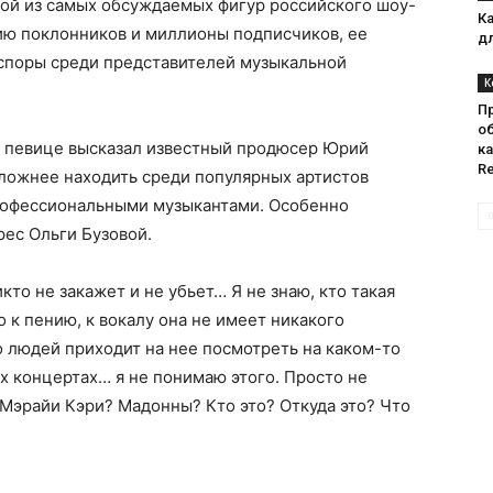
ной из самых обсуждаемых фигур российского шоу-
К
ию поклонников и миллионы подписчиков, ее
дл
споры среди представителей музыкальной
К
П
о
 и певице высказал известный продюсер Юрий
ка
Re
 сложнее находить среди популярных артистов
рофессиональными музыкантами. Особенно
ес Ольги Бузовой.
то не закажет и не убьет… Я не знаю, кто такая
о к пению, к вокалу она не имеет никакого
о людей приходит на нее посмотреть на каком-то
их концертах… я не понимаю этого. Просто не
 Мэрайи Кэри? Мадонны? Кто это? Откуда это? Что