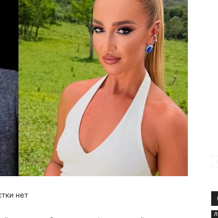
стки нет
Л