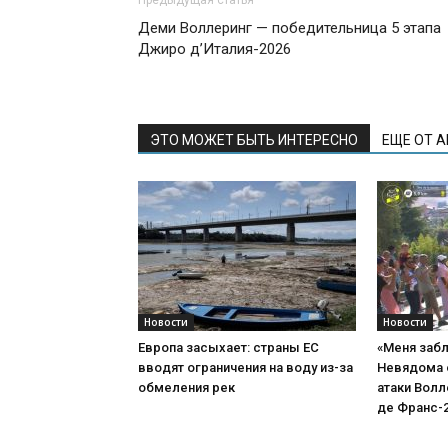
Деми Воллеринг — победительница 5 этапа
Джиро д’Италия-2026
ЭТО МОЖЕТ БЫТЬ ИНТЕРЕСНО
ЕЩЕ ОТ 
Новости
Новости
Европа засыхает: страны ЕС
«Меня забл
вводят ограничения на воду из-за
Невядома 
обмеления рек
атаки Волл
де Франс-