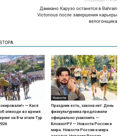
Дамиано Карузо останется в Bahrain
Victorious после завершения карьеры
велогонщика
АВТОРА
Новости
окировали!» — Кася
Праздник есть, закона нет: День
об эпизоде во время
физкультурника предложили
еринг на 8-м этапе Тур
официально узаконить —
2026
БлокнотРУ — Новости России и
мира. Новости России и мира
сегодня. Новости России.