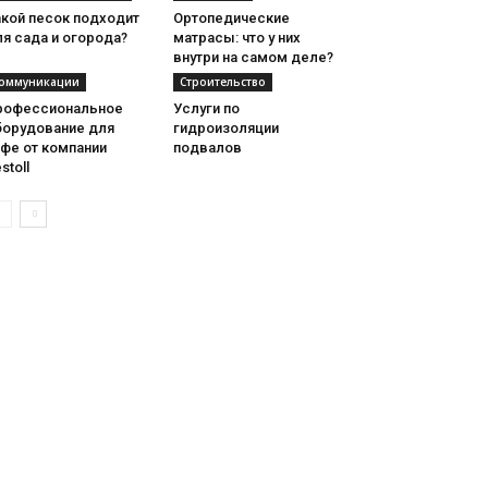
акой песок подходит
Ортопедические
я сада и огорода?
матрасы: что у них
внутри на самом деле?
оммуникации
Строительство
рофессиональное
Услуги по
борудование для
гидроизоляции
фе от компании
подвалов
stoll