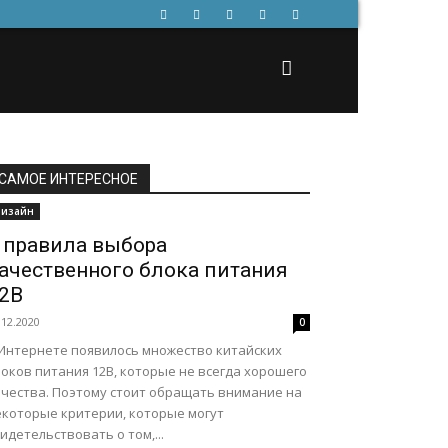
САМОЕ ИНТЕРЕСНОЕ
изайн
 правила выбора
ачественного блока питания
2В
.12.2020
0
 Интернете появилось множество китайских
оков питания 12В, которые не всегда хорошего
ачества. Поэтому стоит обращать внимание на
екоторые критерии, которые могут
идетельствовать о том,...