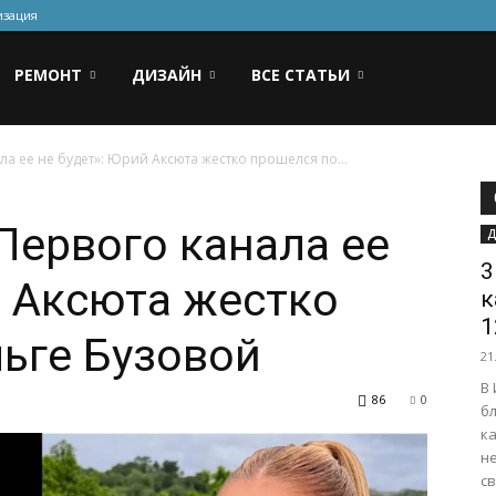
изация
РЕМОНТ
ДИЗАЙН
ВСЕ СТАТЬИ
а ее не будет»: Юрий Аксюта жестко прошелся по...
Первого канала ее
Д
3
й Аксюта жестко
к
1
ьге Бузовой
21
В
86
0
бл
к
н
св