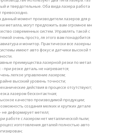
производстве используют два типа лазера: газ
вый и твердотельные. Оба вида лазера работа
т превосходно.
а данный момент производители лазеров для р
зки металла, могут предложить вам огромное мн
жество современных систем. Управлять такой с
темой очень просто, ля этого вам понадобится
лавиатура и монитор. Практически все лазерны
системы имеют авто фокус и датчики высокой т
ности.
лавные преимущества лазерной резки по метал
: - при резке деталь не нагревается;
очень легкое управление лазером;
крайне высокий уровень точности;
механические действия в процессе отсутствуют;
резка лазером бесконтактная;
 высокое качество производимой продукции;
возможность создания мелких и хрупких детале
 - не деформирует метелл;
при работе с лазером нет металлической пыли;
 процесс изготовления деталей полностью авто
атизирован;