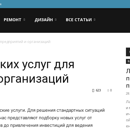
я
РЕМОНТ
ДИЗАЙН
ВСЕ СТАТЬИ
 предприятий и организаций
их услуг для
К
Л
организаций
п
п
623
0
28
Л
и
кие услуги. Для решения стандартных ситуаций
и
час представляют подборку новых услуг от
о
ов до привлечения инвестиций для ведения
е