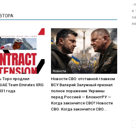
-
е 
АВТОРА
ож
ев
Новости
ь Торо продлил
Новости СВО: отставной главком
 UAE Team Emirates XRG
ВСУ Валерий Залужный признал
031 года
полное поражение Украины
перед Россией — БлокнотРУ —
Когда закончится СВО? Новости
СВО. Когда закончится СВО...