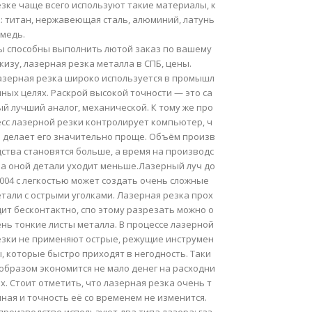
езке чаще всего используют такие материалы, к
: титан, нержавеющая сталь, алюминий, латунь
 медь.
ы способны выполнить лютой заказ по вашему
кизу, лазерная резка металла в СПБ, цены.
азерная резка широко используется в промышл
ных целях. Раскрой высокой точности — это са
й лучший аналог, механической. К тому же про
есс лазерной резки контролирует компьютер, ч
о делает его значительно проще. Объём произв
ства становятся больше, а время на производс
ва оной детали уходит меньше.Лазерный луч до
,004 с легкостью может создать очень сложные
тали с острыми уголками. Лазерная резка прох
ит бесконтактно, спо этому разрезать можно о
ень тонкие листы металла. В процессе лазерной
езки не применяют острые, режущие инструмен
, которые быстро приходят в негодность. Таки
 образом экономится не мало денег на расходни
х. Стоит отметить, что лазерная резка очень т
ная и точность её со временем не изменится.