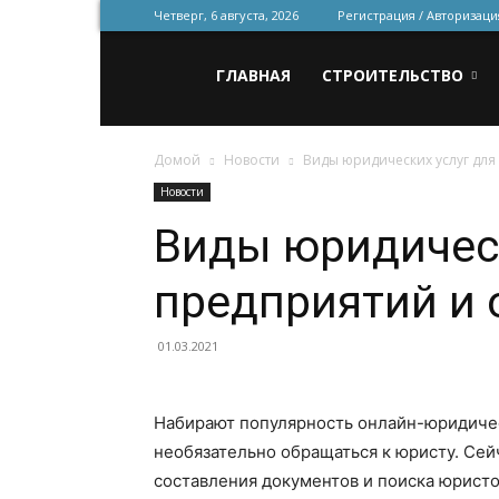
Четверг, 6 августа, 2026
Регистрация / Авторизаци
Всё
ГЛАВНАЯ
СТРОИТЕЛЬСТВО
Домой
Новости
Виды юридических услуг для
для
Новости
Виды юридическ
строительства
предприятий и 
и
01.03.2021
Набирают популярность онлайн-юридичес
ремонта
необязательно обращаться к юристу. Сей
составления документов и поиска юрист