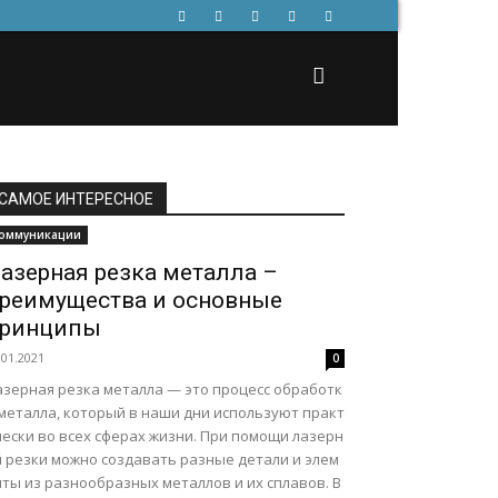
САМОЕ ИНТЕРЕСНОЕ
оммуникации
азерная резка металла –
реимущества и основные
ринципы
.01.2021
0
азерная резка металла — это процесс обработк
 металла, который в наши дни используют практ
чески во всех сферах жизни. При помощи лазерн
й резки можно создавать разные детали и элем
нты из разнообразных металлов и их сплавов. В