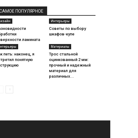
САМОЕ ПОПУЛЯРНОЕ
изайн
Интерьеры
азновидности
Советы по выбору
бработки
шкафов-купе
оверхности ламината
нтерьеры
Материалы
к петь: наконец, я
Трос стальной
стретил понятную
оцинкованный 2 мм:
нструкцию
прочный и надежный
материал для
различных...