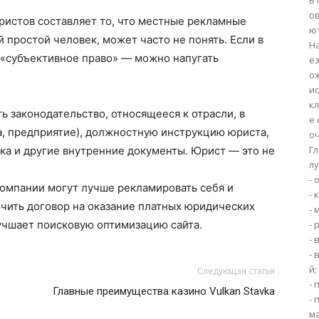
В 
о
ристов составляет то, что местные рекламные
ю
 простой человек, может часто не понять. Если в
Н
и «субъективное право» — можно напугать
е
о
ис
к
 законодательство, относящееся к отрасли, в
е 
а, предприятие), должностную инструкцию юриста,
оч
Г
ка и другие внутренние документы. Юрист — это не
лу
- 
омпании могут лучше рекламировать себя и
- 
чить договор на оказание платных юридических
- 
лучшает поисковую оптимизацию сайта.
- 
-
- 
й;
Следующая статья
- 
Главные преимущества казино Vulkan Stavka
-
м