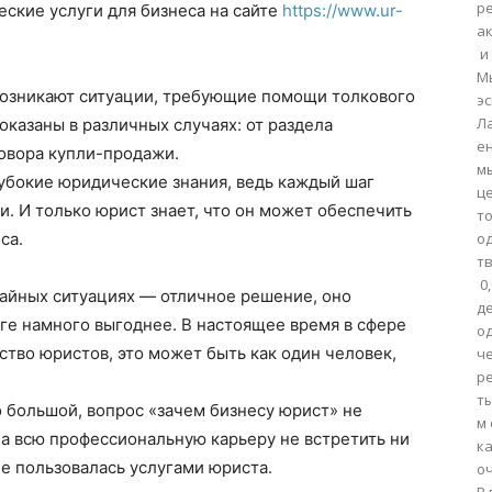
р
ские услуги для бизнеса на сайте
https://www.ur-
ак
и
М
возникают ситуации, требующие помощи толкового
эс
Л
оказаны в различных случаях: от раздела
ен
овора купли-продажи.
мы
убокие юридические знания, ведь каждый шаг
ц
. И только юрист знает, что он может обеспечить
т
са.
од
т
0
чайных ситуациях — отличное решение, оно
де
ге намного выгоднее. В настоящее время в сфере
од
тво юристов, это может быть как один человек,
ч
р
ты
 большой, вопрос «зачем бизнесу юрист» не
м
За всю профессиональную карьеру не встретить ни
ка
не пользовалась услугами юриста.
оч