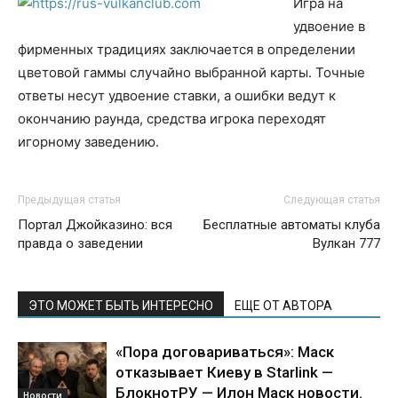
Игра на
удвоение в
фирменных традициях заключается в определении
цветовой гаммы случайно выбранной карты. Точные
ответы несут удвоение ставки, а ошибки ведут к
окончанию раунда, средства игрока переходят
игорному заведению.
Предыдущая статья
Следующая статья
Портал Джойказино: вся
Бесплатные автоматы клуба
правда о заведении
Вулкан 777
ЭТО МОЖЕТ БЫТЬ ИНТЕРЕСНО
ЕЩЕ ОТ АВТОРА
«Пора договариваться»: Маск
отказывает Киеву в Starlink —
БлокнотРУ — Илон Маск новости.
Новости