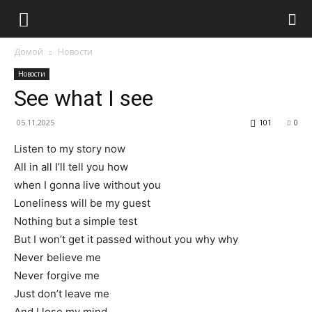
Домой
Новости
Новости
See what I see
05.11.2025
101
0
Listen to my story now
All in all I’ll tell you how
when I gonna live without you
Loneliness will be my guest
Nothing but a simple test
But I won’t get it passed without you why why
Never believe me
Never forgive me
Just don’t leave me
And I lose my mind