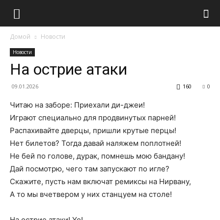
Домой
Новости
Новости
На острие атаки
09.01.2026
160
0
Читаю на заборе: Приехали ди-джеи!
Играют специально для продвинутых парней!
Распахивайте дверцы, пришли крутые перцы!
Нет билетов? Тогда давай наляжем поплотней!
Не бей по голове, дурак, помнешь мою бандану!
Дай посмотрю, чего там запускают по игле?
Скажите, пусть нам включат ремиксы на Нирвану,
А то мы вчетвером у них станцуем на столе!
На острие атаки! Yo!