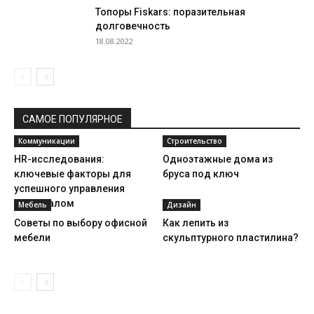
Топоры Fiskars: поразительная
долговечность
18.08.2022
САМОЕ ПОПУЛЯРНОЕ
Коммуникации
Строительство
HR-исследования:
Одноэтажные дома из
ключевые факторы для
бруса под ключ
успешного управления
персоналом
Мебель
Дизайн
Советы по выбору офисной
Как лепить из
мебели
скульптурного пластилина?