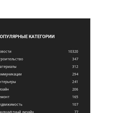
ОПУЛЯРНЫЕ КАТЕГОРИИ
овости
10320
троительство
347
атериалы
312
оммуникации
294
нтерьеры
241
изайн
206
емонт
165
едвижимость
107
андшафтный дизайн
77