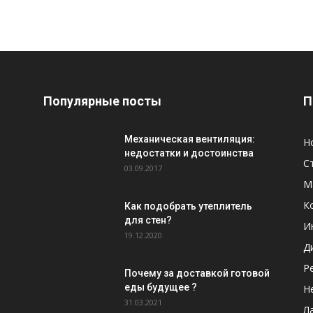
Популярные посты
П
Механическая вентиляция:
Н
недостатки и достоинства
С
03.09.2017
М
К
Как подобрать утеплитель
для стен?
И
19.12.2020
Д
Р
Почему за доставкой готовой
еды будущее ?
Н
31.03.2021
Л