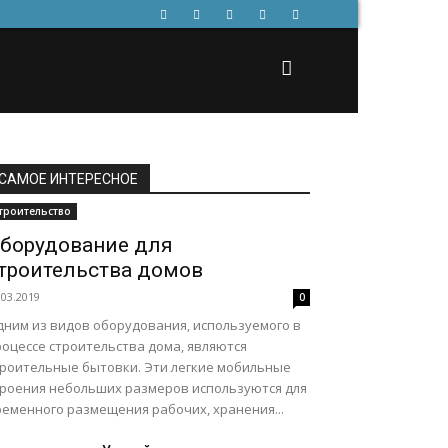
САМОЕ ИНТЕРЕСНОЕ
троительство
борудование для
троительства домов
.03.2019
0
дним из видов оборудования, используемого в
роцессе строительства дома, являются
троительные бытовки. Эти легкие мобильные
троения небольших размеров используются для
ременного размещения рабочих, хранения...