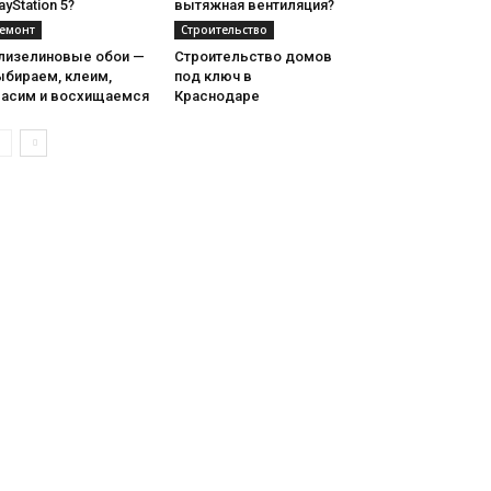
ayStation 5?
вытяжная вентиляция?
емонт
Строительство
лизелиновые обои —
Строительство домов
ыбираем, клеим,
под ключ в
расим и восхищаемся
Краснодаре