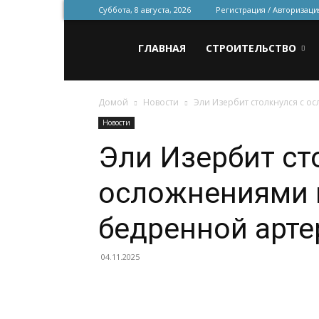
Суббота, 8 августа, 2026
Регистрация / Авторизаци
Всё
ГЛАВНАЯ
СТРОИТЕЛЬСТВО
Домой
Новости
Эли Изербит столкнулся с 
для
Новости
Эли Изербит ст
строительства
осложнениями 
и
бедренной арте
04.11.2025
ремонта