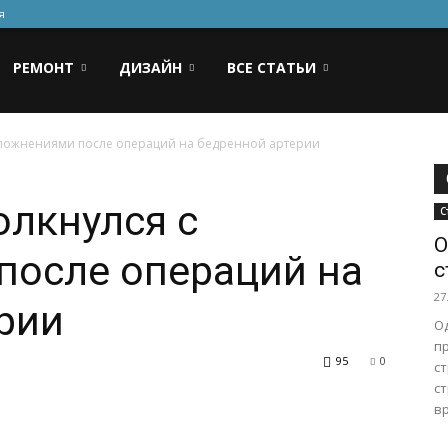
я
РЕМОНТ
ДИЗАЙН
ВСЕ СТАТЬИ
осложнениями после операций на бедренной артерии
олкнулся с
С
О
после операций на
с
27
рии
О
п
95
0
с
с
в