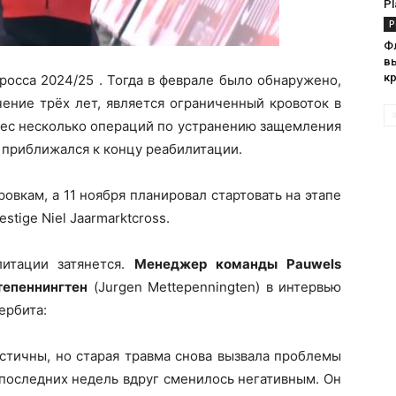
Pl
Р
Ф
в
к
росса 2024/25 . Тогда в феврале было обнаружено,
ение трёх лет, является ограниченный кровоток в
нес несколько операций по устранению защемления
и приближался к концу реабилитации.
овкам, а 11 ноября планировал стартовать на этапе
tige Niel Jaarmarktcross.
литации затянется.
Менеджер команды Pauwels
епеннингтен
(Jurgen Mettepenningten) в интервью
ербита:
стичны, но старая травма снова вызвала проблемы
 последних недель вдруг сменилось негативным. Он