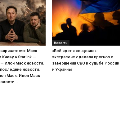
Новости
вариваться»: Маск
«Всё идет к концовке»:
Киеву в Starlink —
экстрасенс сделала прогноз о
— Илон Маск новости.
завершении СВО и судьбе России
 последние новости.
и Украины
лон Маск. Илон Маск
овости...