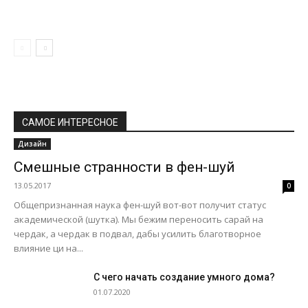
САМОЕ ИНТЕРЕСНОЕ
Дизайн
Смешные странности в фен-шуй
13.05.2017
0
Общепризнанная наука фен-шуй вот-вот получит статус
академической (шутка). Мы бежим переносить сарай на
чердак, а чердак в подвал, дабы усилить благотворное
влияние ци на...
С чего начать создание умного дома?
01.07.2020