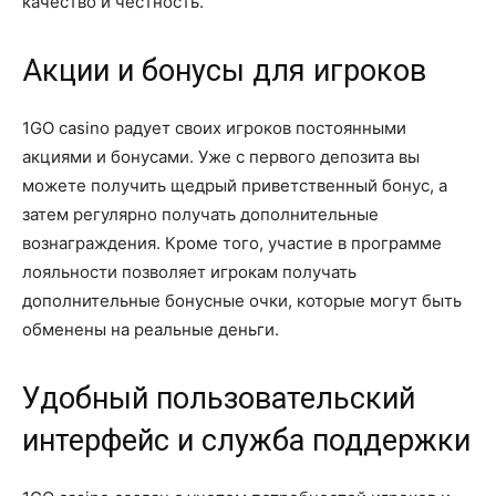
качество и честность.
Акции и бонусы для игроков
1GO casino радует своих игроков постоянными
акциями и бонусами. Уже с первого депозита вы
можете получить щедрый приветственный бонус, а
затем регулярно получать дополнительные
вознаграждения. Кроме того, участие в программе
лояльности позволяет игрокам получать
дополнительные бонусные очки, которые могут быть
обменены на реальные деньги.
Удобный пользовательский
интерфейс и служба поддержки