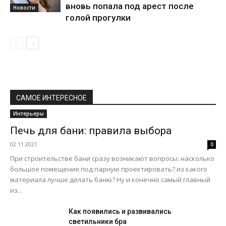
вновь попала под арест после
Новости
голой прогулки
САМОЕ ИНТЕРЕСНОЕ
Интерьеры
Печь для бани: правила выбора
02.11.2021
0
При строительстве бани сразу возникают вопросы: насколько
большое помещение под парную проектировать? из какого
материала лучше делать баню? Ну и конечно самый главный
из...
Как появились и развивались
светильники бра