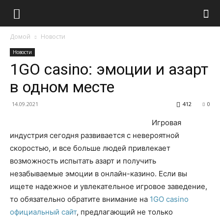
Домой
Новости
Новости
1GO casino: эмоции и азарт
в одном месте
14.09.2021
412
0
Игровая
индустрия сегодня развивается с невероятной
скоростью, и все больше людей привлекает
возможность испытать азарт и получить
незабываемые эмоции в онлайн-казино. Если вы
ищете надежное и увлекательное игровое заведение,
то обязательно обратите внимание на
1GO casino
официальный сайт
, предлагающий не только